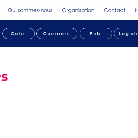
Qui sommes-nous
Organisation
Contact
N
Colis
Courriers
Pub
Logist
es