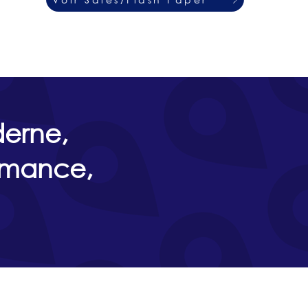
derne,
ormance,