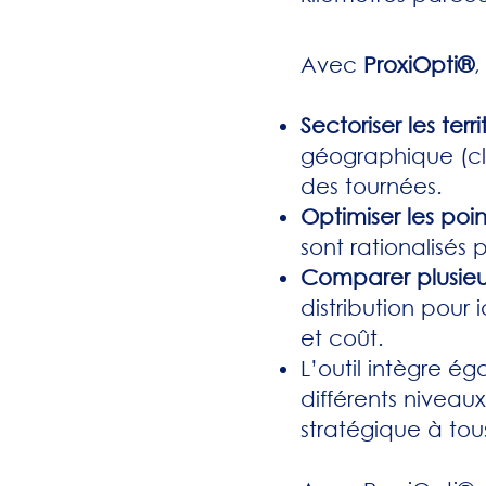
Avec
ProxiOpti®
,
Sectoriser les terri
géographique (clu
des tournées.
Optimiser les poi
sont rationalisés 
Comparer plusieu
distribution pour 
et coût.
L’outil intègre é
différents niveau
stratégique à tous