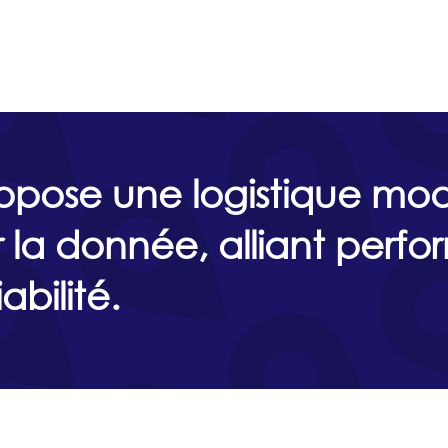
opose une logistique mo
r la donnée, alliant perf
iabilité.