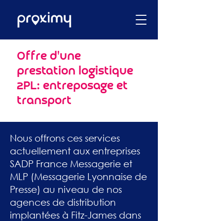
​Offre d'une
prestation logistique
2PL: entreposage et
transport
Nous offrons ces services
actuellement aux entreprises
SADP France Messagerie et
MLP (Messagerie Lyonnaise de
Presse) au niveau de nos
agences de distribution
implantées à Fitz-James dans