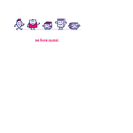
Parce que la confiance
se livre aussi.
Siège social
38 Av. du Colonel
Rol-Tanguy
Stains
, France
Contact
Actualités
RSE